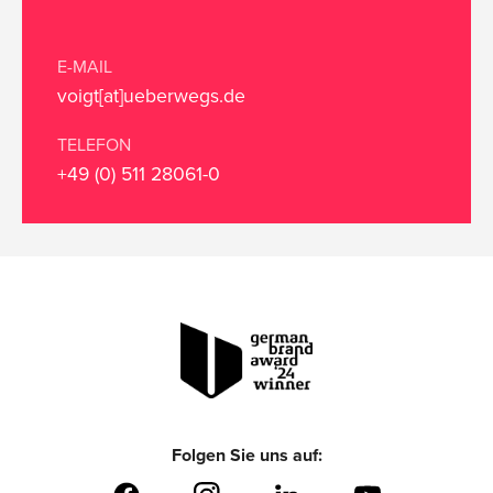
E-MAIL
voigt[at]ueberwegs.de
TELEFON
+49 (0) 511 28061-0
Folgen Sie uns auf: